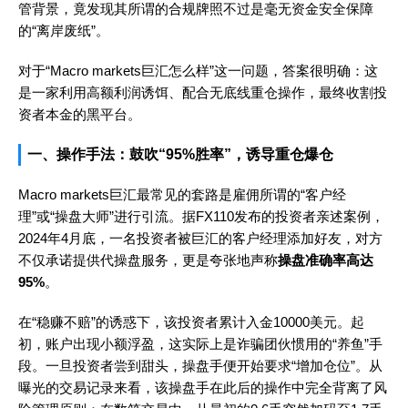
管背景，竟发现其所谓的合规牌照不过是毫无资金安全保障
的“离岸废纸”。
对于“Macro markets巨汇怎么样”这一问题，答案很明确：这
是一家利用高额利润诱饵、配合无底线重仓操作，最终收割投
资者本金的黑平台。
一、操作手法：鼓吹“95%胜率”，诱导重仓爆仓
Macro markets巨汇最常见的套路是雇佣所谓的“客户经
理”或“操盘大师”进行引流。据FX110发布的投资者亲述案例，
2024年4月底，一名投资者被巨汇的客户经理添加好友，对方
不仅承诺提供代操盘服务，更是夸张地声称
操盘准确率高达
95%
。
在“稳赚不赔”的诱惑下，该投资者累计入金10000美元。起
初，账户出现小额浮盈，这实际上是诈骗团伙惯用的“养鱼”手
段。一旦投资者尝到甜头，操盘手便开始要求“增加仓位”。从
曝光的交易记录来看，该操盘手在此后的操作中完全背离了风