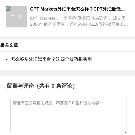
称RKX）成为投诉榜上的常客，多名投资者在该平台
遭遇“盈利被取消
CPT Markets外汇平台怎么样？CPT外汇最低入金是多少？
下一篇
CPT Markets，一个宣称“受英国FCA监管”、成立于
2008年的外汇平台，近年来在FX110等维权平台上遭
遇了密集的投资者投诉。从出金申请屡遭拒绝到账户
无故冻结，从代理佣
相关文章
怎么鉴别外汇黑平台？这四个技巧很实用
留言与评论（共有
0
条评论）