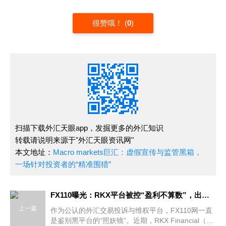
很赞哦！
(
0
)
扫描下载外汇天眼app，发掘更多的外汇知识
转载请说明来源于"外汇天眼资讯网"
本文地址：
Macro markets巨汇：虚假宣传与监管黑箱，
一场针对投资者的“精准围猎”
FX110曝光：RKX平台被控“盈利不算数”，出金秒变“拉锯战”
上一篇
作为公认的外汇交易投诉与维权平台，FX110网一直
是鉴别黑平台的“照妖镜”。近期，RKX Financial（简