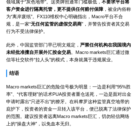
领域属于“灰色地带”。这类牌照通常门槛极低，
不要求平台将
客户资金进行隔离托管，更不提供任何赔付保障
，被业内俗称
为“离岸废纸”。FX110维权中心明确指出，Macro平台不合
规，是一家“
无任何监管的虚假交易商
”，并警告投资者其交易
行为不受法律保护。
此外，中国监管部门早已明文规定，
严禁任何机构在我国境内
未经批准擅自开展外汇按金交易
。Macro markets巨汇通过微
信等社交软件“拉人头”的模式，本身就属于违规展业。
结语
Macro markets巨汇的危险信号极为明显：一边是利用“95%胜
率”、“代客理财”的话术PUA投资者重仓送死，一边是面对出金
申请时露出“只进不出”的獠牙。在科摩罗这种监管真空地带的
庇护下，投资者的资金一旦转入该平台，便已脱离了法律保护
的范围。建议投资者远离Macro markets巨汇，切勿轻信网络
上的“操盘大神”，以免血本无归。