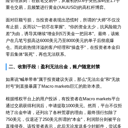
险管理原则：在数笔交易中，从最初的0.6手突然加码至1.7手
重仓交易，且频繁进行黄金(XAUUSD)的高杠杆博弈。
面对巨额亏损，当投资者表现出恐慌时，所谓的“大师”不仅没
有止损，反而以“一切尽在掌握”、“你的资金太少，抗风险能力
差”为由，诱导其继续“增金到5万美金一把回本”。最终，该账
户在几笔亏损高达6000美元乃至8000美元的单子后彻底爆
仓。而此前热情洋溢的客户经理和“操盘手”，在投资者本金归
零后集体“装死”，再也无法联系。
二、收割手段：盈利无法出金，账户随意封禁
如果说“喊单带单”属于投资建议失误，那么“无法出金”和“无故
封号”则直接暴露了Macro markets巨汇的欺诈本质。
根据维权平台上的用户投诉，有投资者在Macro markets平台
通过交易获得利润后，申请提取1000美元。然而，平台不仅拒
绝了出金申请，还列出了各种荒谬的理由，最终强行扣除了
750美元，仅退还了250美元所谓的“本金”，利润部分则被平台
直接侵吞。该投资者表示，此后无论发送多少封邮件，尝试多