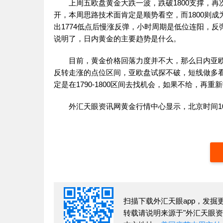
上周五欧盘黄金大跌一波，跌破1800支撑，再
开，本周思路技术面肯定是顺势看空，而1800则
出1774低点后慢涨反弹，小时周期是低位连阳，反
说明了，日内黄金的主要趋势是什么。
目前，黄金价格回落力度并不大，那么日内亚欧盘也
反转走涨的点位区间，亚欧盘试探不破，短线做多
定是在1790-1800区间去找机会，如果不给，再
外汇天眼资讯网黄金行情中心显示，北京时间10:47
扫描下载外汇天眼app，发掘
转载请说明来源于"外汇天眼资