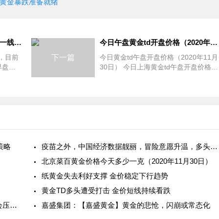
 黄金暴跌准备就绪
欧美央行继续宽松 黄金多头存一线生机？
今日午盘黄金td开盘价格（2020年11月30日）
，目前
下一篇
今日黄金td午盘开盘价格（2020年11月
早盘下
30日） 今日上海黄金td午盘开盘价格
在利好
（2020年11月30日） 今日黄金td午盘
开盘价格 36
不必
策略
疫苗之外，中国经济数据靓丽，冒险意愿升温，多头再遭“绞杀
北京菜百黄金价格今天多少一克（2020年11月30日）
）
纸黄金失去利好支撑 金价稳定下行趋势
黄金TD多头遭受打击 金价短线持续看跌
实德金融集团：【谈黄金论价格】油价因素有机会压抑金价
嘉盛集团：【嘉盛黄金】黄金的悲怆，闪崩或常态化