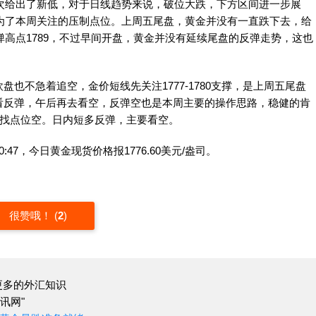
次给出了新低，对于日线趋势来说，破位大跌，下方区间进一步展
成为了本周关注的压制点位。上周五尾盘，黄金并没有一直跌下去，给
弹高点1789，不过早间开盘，黄金并没有延续尾盘的反弹走势，这也
不急着追空，金价短线先关注1777-1780支撑，是上周五尾盘
看反弹，午后再去看空，反弹空也是本周主要的操作思路，稳健的肯
重新找点位空。日内短多反弹，主要看空。
，今日黄金现货价格报1776.60美元/盎司。
很赞哦！
(
2
)
更多的外汇知识
讯网"