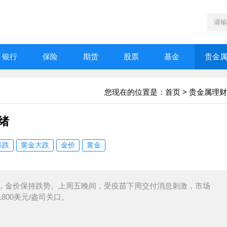
银行
保险
期货
股票
基金
贵金
您现在的位置是：
首页
>
贵金属理财
绪
暴跌
黄金大跌
金价
黄金
附近，金价保持跌势。上周五晚间，受疫苗下周交付消息刺激，市场
00美元/盎司关口。