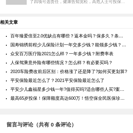
了四项可选责任，健康告知宽松，高危人士可投保，
价格便宜，性价比很高。 有一种保险，人没了才能
赔，却延续了爱
相关文章
百年臻爱倍至2.0优缺点有哪些？返本金吗？保多久？条款介绍
国寿锦绣前程少儿保险计划一年交多少钱？能领多少钱？优势？好吗
众安百万医疗险2021怎么样？一年多少钱？附费率表
人保驾乘意外险有哪些情况？怎么样？有必要买吗？
2020车险费改前后区别：价格涨了还是降了?如何买更划算?
平安保险最近怎么了？2021平安保险最近怎么了
平安少儿鑫福星多少钱一年?值得买吗?适合哪些人买?案例演示
最高65岁投保！保障额度高达600万！悟空保全民医保珍选版怎么样？
留言与评论（共有
0
条评论）