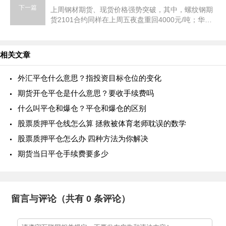
下一篇
上周钢材期货、现货价格强势突破，其中，螺纹钢期
货2101合约同样在上周五夜盘重回4000元/吨；华东
地区螺纹钢价格上涨超过200元/吨，至4250元/吨，
创下年内新高，较去年高出50—70元/吨
相关文章
外汇平仓什么意思？指投资目标仓位的变化
期货开仓平仓是什么意思？要收手续费吗
什么叫平仓和爆仓？平仓和爆仓的区别
股票质押平仓线怎么算 拯救被体育老师耽误的数学
股票质押平仓怎么办 四种方法为你解决
期货当日平仓手续费要多少
留言与评论（共有
0
条评论）