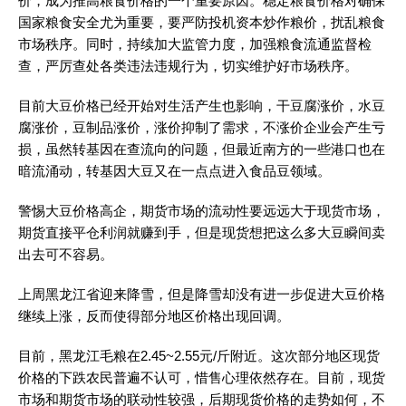
价，成为推高粮食价格的一个重要原因。稳定粮食价格对确保
国家粮食安全尤为重要，要严防投机资本炒作粮价，扰乱粮食
市场秩序。同时，持续加大监管力度，加强粮食流通监督检
查，严厉查处各类违法违规行为，切实维护好市场秩序。
目前大豆价格已经开始对生活产生也影响，干豆腐涨价，水豆
腐涨价，豆制品涨价，涨价抑制了需求，不涨价企业会产生亏
损，虽然转基因在查流向的问题，但最近南方的一些港口也在
暗流涌动，转基因大豆又在一点点进入食品豆领域。
警惕大豆价格高企，期货市场的流动性要远远大于现货市场，
期货直接平仓利润就赚到手，但是现货想把这么多大豆瞬间卖
出去可不容易。
上周黑龙江省迎来降雪，但是降雪却没有进一步促进大豆价格
继续上涨，反而使得部分地区价格出现回调。
目前，黑龙江毛粮在2.45~2.55元/斤附近。这次部分地区现货
价格的下跌农民普遍不认可，惜售心理依然存在。目前，现货
市场和期货市场的联动性较强，后期现货价格的走势如何，不