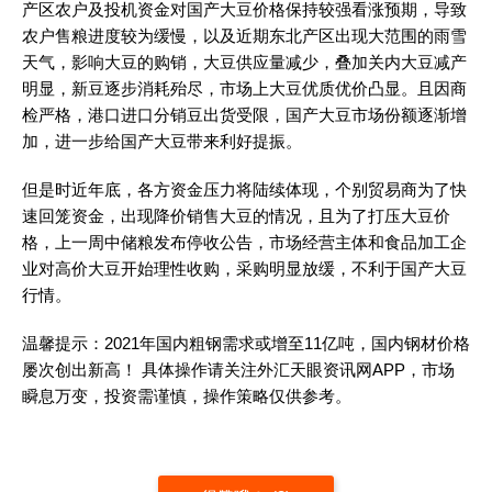
产区农户及投机资金对国产大豆价格保持较强看涨预期，导致
农户售粮进度较为缓慢，以及近期东北产区出现大范围的雨雪
天气，影响大豆的购销，大豆供应量减少，叠加关内大豆减产
明显，新豆逐步消耗殆尽，市场上大豆优质优价凸显。且因商
检严格，港口进口分销豆出货受限，国产大豆市场份额逐渐增
加，进一步给国产大豆带来利好提振。
但是时近年底，各方资金压力将陆续体现，个别贸易商为了快
速回笼资金，出现降价销售大豆的情况，且为了打压大豆价
格，上一周中储粮发布停收公告，市场经营主体和食品加工企
业对高价大豆开始理性收购，采购明显放缓，不利于国产大豆
行情。
温馨提示：2021年国内粗钢需求或增至11亿吨，国内钢材价格
屡次创出新高！ 具体操作请关注外汇天眼资讯网APP，市场
瞬息万变，投资需谨慎，操作策略仅供参考。