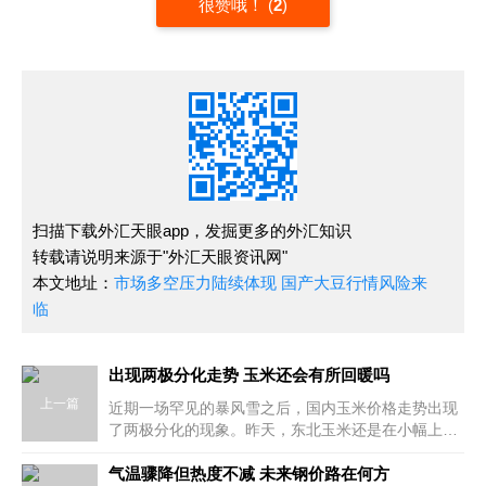
很赞哦！
(
2
)
扫描下载外汇天眼app，发掘更多的外汇知识
转载请说明来源于"外汇天眼资讯网"
本文地址：
市场多空压力陆续体现 国产大豆行情风险来
临
出现两极分化走势 玉米还会有所回暖吗
上一篇
近期一场罕见的暴风雪之后，国内玉米价格走势出现
了两极分化的现象。昨天，东北玉米还是在小幅上
涨。但是面对汹涌的玉米涨势，政策调控还是要来
了。昨日整个玉米圈都在传一个消息
气温骤降但热度不减 未来钢价路在何方